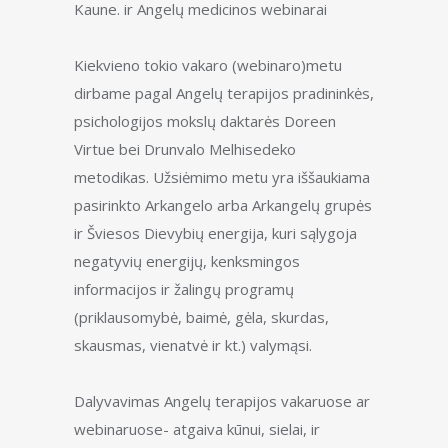
Kaune. ir Angelų medicinos webinarai
Kiekvieno tokio vakaro (webinaro)metu
dirbame pagal Angelų terapijos pradininkės,
psichologijos mokslų daktarės Doreen
Virtue bei Drunvalo Melhisedeko
metodikas. Užsiėmimo metu yra iššaukiama
pasirinkto Arkangelo arba Arkangelų grupės
ir Šviesos Dievybių energija, kuri sąlygoja
negatyvių energijų, kenksmingos
informacijos ir žalingų programų
(priklausomybė, baimė, gėla, skurdas,
skausmas, vienatvė ir kt.) valymąsi.
Dalyvavimas Angelų terapijos vakaruose ar
webinaruose- atgaiva kūnui, sielai, ir