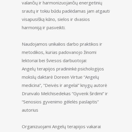
valančių ir harmonizuojančių energetinių
srautų ir tokiu būdu padėdamas jam atgauti
visapusišką kūno, sielos ir dvasios
harmoniją ir pasveikti.
Naudojamos unikalios darbo praktikos ir
metodikos, kurias padovanojo žinomi
lektoriai bei šviesos darbuotojai:
Angelų terapijos pradininkė psichologijos
mokslų daktarė Doreen Virtue “Angelų
medicina”, “Deivės ir angelai” knygų autorė
Drunvalo Melchisedekas “Gyvenk širdimi” ir
“Senosios gyvenimo gėlelės paslaptis”
autorius
Organizuojami Angelų terapijos vakarai