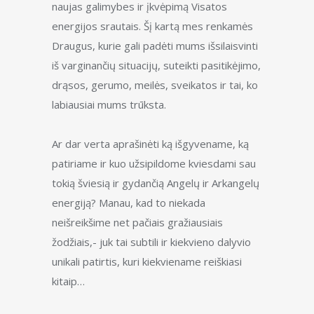
naujas galimybes ir įkvėpimą Visatos
energijos srautais. Šį kartą mes renkamės
Draugus, kurie gali padėti mums išsilaisvinti
iš varginančių situacijų, suteikti pasitikėjimo,
drąsos, gerumo, meilės, sveikatos ir tai, ko
labiausiai mums trūksta.
Ar dar verta aprašinėti ką išgyvename, ką
patiriame ir kuo užsipildome kviesdami sau
tokią šviesią ir gydančią Angelų ir Arkangelų
energiją? Manau, kad to niekada
neišreikšime net pačiais gražiausiais
žodžiais,- juk tai subtili ir kiekvieno dalyvio
unikali patirtis, kuri kiekviename reiškiasi
kitaip…