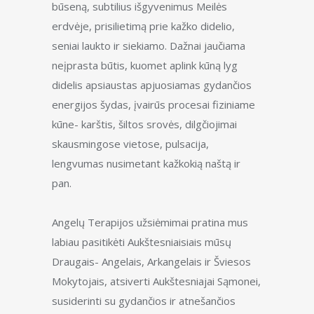
būseną, subtilius išgyvenimus Meilės
erdvėje, prisilietimą prie kažko didelio,
seniai laukto ir siekiamo. Dažnai jaučiama
neįprasta būtis, kuomet aplink kūną lyg
didelis apsiaustas apjuosiamas gydančios
energijos šydas, įvairūs procesai fiziniame
kūne- karštis, šiltos srovės, dilgčiojimai
skausmingose vietose, pulsacija,
lengvumas nusimetant kažkokią naštą ir
pan.
Angelų Terapijos užsiėmimai pratina mus
labiau pasitikėti Aukštesniaisiais mūsų
Draugais- Angelais, Arkangelais ir Šviesos
Mokytojais, atsiverti Aukštesniajai Sąmonei,
susiderinti su gydančios ir atnešančios