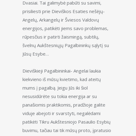
Dvasiai. Tai galimybė pabūti su savimi,
prisiliesti prie Dieviškos Esaties nešėjų-
Angelų, Arkangelų ir Šviesos Valdovų
energijos, patikėti jiems savo problemas,
rūpesčius ir patirti žaismingą, subtilų,
švelnų Aukštesniųjų Pagalbininkų sąlytį su
Jūsų Esybe…
Dieviškieji Pagalbininkai- Angelai laukia
kiekvieno iš mūsų kvietimo, kad ateitų
mums į pagalbą. Jeigu Jūs iki šiol
nesusidūrėte su tokia energija ar su
panašiomis praktikomis, pradžioje galite
viduje abejoti ir svarstyti, negalėdami
patikėti Tikru Aukštesniojo Pasaulio Esybių
buvimu, tačiau tai tik mūsų proto, įpratusio