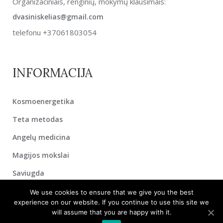
Organizaciniais, renginių, mokymų klausimais:
dvasiniskelias@gmail.com
telefonu +37061803054
INFORMACIJA
Kosmoenergetika
Teta metodas
Angelų medicina
Magijos mokslai
Saviugda
Paveikslai
We use cookies to ensure that we give you the best
experience on our website. If you continue to use this site we
Aktualijos
will assume that you are happy with it.