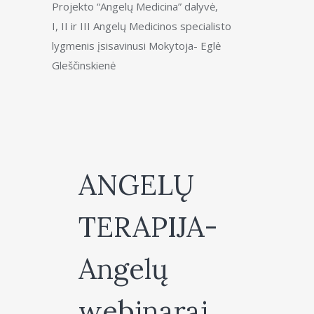
Projekto “Angelų Medicina” dalyvė,
I, II ir III Angelų Medicinos specialisto
lygmenis įsisavinusi Mokytoja- Eglė
Gleščinskienė
ANGELŲ
TERAPIJA-
Angelų
webinarai