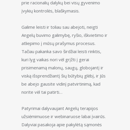
prie racionalių dalykų bei visų gyvenimo
įvykių kontrolės, blaškymasis.
Galime leisti ir toliau sau abejoti, neigti
Angelų buvimo galimybę, ryšio, iškvietimo ir
atliepimo į mūsų prašymus procesus.
Tačiau pakanka savo širdžiai leisti rinktis,
kuri lyg vaikas nori vėl grįžti į gerai
prisimenamą malonų, saugų, globojantį ir
viską išsprendžiantį šių būtybių glėbį, ir Jūs
be abejo gausite vidinį patvirtinimą, kad
norite vėl tai patirti…
Patyrimai dalyvaujant Angelų terapijos
užsiėmimuose ir webinaruose labai įvairūs.
Dalyviai pasakoja apie pakylėtą sąmonės