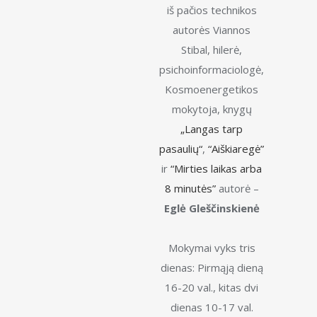
iš pačios technikos
išmoksite ir sužinosite:
autorės Viannos
• Kaip įeiti į Teta būseną
Stibal, hilerė,
• Suprasite kaip žmogaus smegenų darbo
psichoinformaciologė,
dažniai įtakoja jūsų savijautą ir rezultatus
Kosmoenergetikos
• Žinosite kaip intuityviai matyti žmogaus
mokytoja, knygų
kūno vidų, kaip nuskenuoti problemas
„Langas tarp
• Atlikti akimirksnį išgijimą
pasaulių“
,
“Aiškiaregė”
• Sužinosite apie keturis žmogaus įsitikinimų
ir
“Mirties laikas arba
lygmenis
8 minutės”
autorė –
• Susipažinsite su septyniais būties planais
Eglė Gleščinskienė
ir jų gyventojais
Mokysimės:
Mokymai vyks tris
• Susisiekti su Angelais-Sargais
dienas: Pirmąją dieną
• Sugrąžinti prarastus (išdalintus) Sielos
16-20 val., kitas dvi
fragmentus
dienas 10-17 val.
• Šalinti genetines senėjimo programas