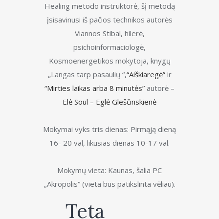
Healing metodo instruktorė, šį metodą
įsisavinusi iš pačios technikos autorės
Viannos Stibal, hilerė,
psichoinformaciologė,
Kosmoenergetikos mokytoja, knygų
„Langas tarp pasaulių “,
“Aiškiaregė”
ir
“Mirties laikas arba 8 minutės”
autorė –
Elė Soul – Eglė Gleščinskienė
Mokymai vyks tris dienas: Pirmąją dieną
16- 20 val, likusias dienas 10-17 val.
Mokymų vieta: Kaunas, šalia PC
„Akropolis“ (vieta bus patikslinta vėliau).
Teta