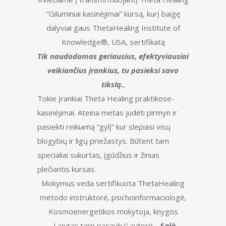
pažeistą, išsiskaidžiusią dalimis Sielą,
• Kaip kurti ir į savo gyvenimą pasikviesti
“Giluminiai kasinėjimai” kursą, kurį baigę
Gebėkite padėti žmogui sugražinti
norimus jausmus
dalyviai gaus ThetaHealing Institute of
gyvenimo džiaugsmą ir prasmę.
• Kaip pritraukti į savo gyvenimą patį
Knowledge®, USA, sertifikatą
Ugdykite gebėjimą ištempti arba
tinkamiausią partnerį
Tik naudodamas geriausius, efektyviausiai
suspausti laiką.
veikiančius įrankius, tu pasieksi savo
Pritraukite į savo gyvenimą tikrąjįSielos
Seminaro metu:
tikslą..
draugą.
• Patirsime manifestavimo stebuklus
Tokie įrankiai Theta Healing praktikose-
Mokėkite užpildyti meile kūdikį motinos
• Kursime Sveikatą ir Materialinę Gerovę
kasinėjimai. Ateina metas judėti pirmyn ir
įsčiose ir išgydyti kūdikio pradėjimo,
savo gyvenime
pasiekti reikiamą “gylį” kur slepiasi visų
gimimo ir tolesnio vystymosi traumas;
blogybių ir ligų priežastys. Būtent tam
Žinokite kaip negatyvias emocijas ir
Mokymų metu 75% bus skiriama
jausmus perkeisti į pozityvias.
specialiai sukurtas, įgūdžius ir žinias
Kaip išsilaisvinti iš priesaikų ir pažadų,
praktiniams užsiėmimams, kurių metu augs
plečiantis kursas.
kurios neleidžia kurti trokštamų santykių,
ThetaHealing
metodo samprata ir
Mokymus veda sertifikuota ThetaHealing
veiklos ar išpildyti svajonių.
asmeniniai įgūdžiai.
metodo instruktorė, psichoinformaciologė,
Pagerinkite savo santykius su parneriais
Kosmoenergetikos mokytoja, knygos
ir artimaisiais…
Baziniai kursai vyks:
„Langas tarp pasaulių“ autorė –
Eglė