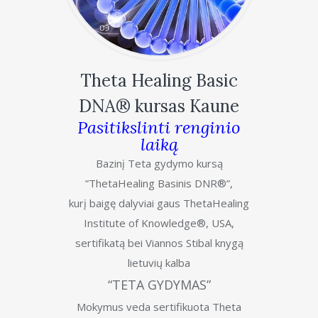
Theta Healing Basic
DNA® kursas Kaune
Pasitikslinti renginio
laiką
Bazinį Teta gydymo kursą
”ThetaHealing Basinis DNR®”,
kurį baigę dalyviai gaus ThetaHealing
Institute of Knowledge®, USA,
sertifikatą bei Viannos Stibal knygą
lietuvių kalba
“TETA GYDYMAS”
Mokymus veda sertifikuota Theta