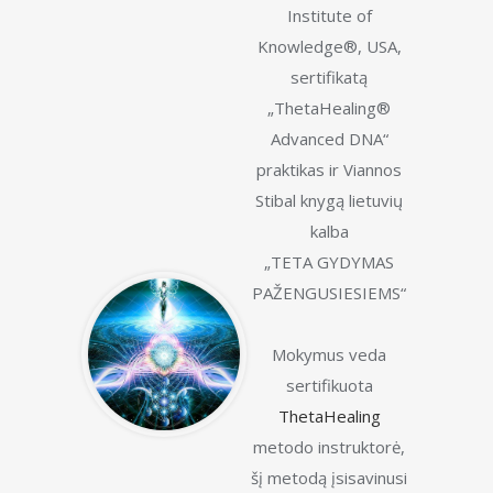
Institute of
Šioje būsenoje yra įmanoma susisiekti ir
Knowledge®, USA,
dirbti kartu su Kūrėju, su Šaltiniu, Visata,
sertifikatą
Dievu (pavadinimas priklausomai nuo jūsų
„ThetaHealing®
dvasinių ir religinių įsitikinimų). Įėję į Teta
Advanced DNA“
būseną galime vykdyti galingus energinius
praktikas ir Viannos
gydymus, akimirksniu transformuoti
Stibal knygą lietuvių
giluminius blokus, šalinti neigiamus
kalba
įsitikinimus ir patyrimus, pasąmonės ir visos
„TETA GYDYMAS
žmogaus Esybės (visuose lygmenyse)
PAŽENGUSIESIEMS“
traumas.
Mokymus veda
Palaikydami Teta bangų dažnį ir susijungę
sertifikuota
su Kūrėju, mes akimirksniu keičiame
ThetaHealing
materialinę ir dvasinę realybę.
metodo instruktorė,
šį metodą įsisavinusi
Baziniame ThetaHealing® kurse Jūs