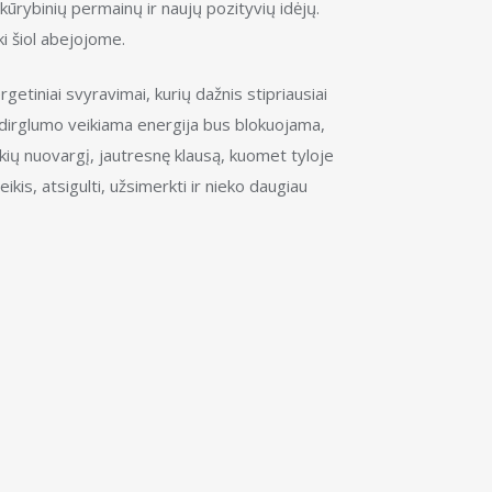
kūrybinių permainų ir naujų pozityvių idėjų.
ki šiol abejojome.
getiniai svyravimai, kurių dažnis stipriausiai
r dirglumo veikiama energija bus blokuojama,
kių nuovargį, jautresnę klausą, kuomet tyloje
kis, atsigulti, užsimerkti ir nieko daugiau