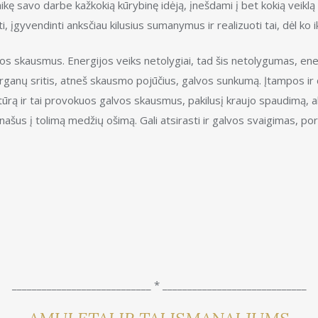
ikę savo darbe kažkokią kūrybinę idėją, įnešdami į bet kokią veiklą 
 įgyvendinti anksčiau kilusius sumanymus ir realizuoti tai, dėl ko i
vos skausmus. Energijos veiks netolygiai, tad šis netolygumas, ener
ų organų sritis, atneš skausmo pojūčius, galvos sunkumą. Įtampos i
ūrą ir tai provokuos galvos skausmus, pakilusį kraujo spaudimą, a
ašus į tolimą medžių ošimą. Gali atsirasti ir galvos svaigimas, porei
____________________________ * _____________________________