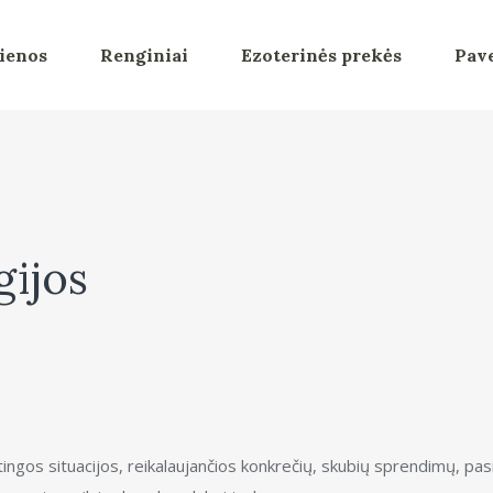
ienos
Renginiai
Ezoterinės prekės
Pave
gijos
ngos situacijos, reikalaujančios konkrečių, skubių sprendimų, pasi