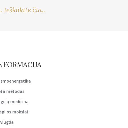
eškokite čia..
NFORMACIJA
osmoenergetika
eta metodas
gelų medicina
gijos mokslai
aviugda