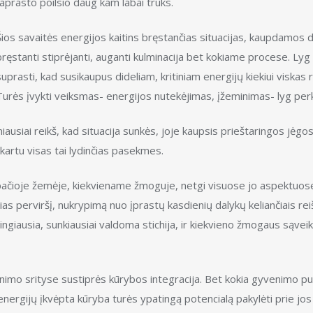
paprasto poilsio daug kam labai truks.
Šios savaitės energijos kaitins bręstančias situacijas, kaupdamos di
bręstanti stiprėjanti, auganti kulminacija bet kokiame procese. Lyg
suprasti, kad susikaupus dideliam, kritiniam energijų kiekiui viskas 
Turės įvykti veiksmas- energijos nutekėjimas, įžeminimas- lyg per
usiai reikš, kad situacija sunkės, joje kaupsis prieštaringos jėgos,
artu visas tai lydinčias pasekmes.
 pačioje žemėje, kiekviename žmoguje, netgi visuose jo aspektuose-
ias perviršį, nukrypimą nuo įprastų kasdienių dalykų keliančiais reiš
giausia, sunkiausiai valdoma stichija, ir kiekvieno žmogaus sąveika
enimo srityse sustiprės kūrybos integracija. Bet kokia gyvenimo pu
ergijų įkvėpta kūryba turės ypatingą potencialą pakylėti prie jos 