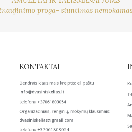
AMULETAI IR TALISMANAI JUMS
tnaujinimo proga- siuntimas nemokamas. I
KONTAKTAI
I
Bendrais klausimais kreiptis: el. paštu
K
info@dvasiniskelias.lt
T
telefonu
+37061803054
An
Organizaciniais, renginių, mokymų klausimais:
Ma
dvasiniskelias@gmail.com
S
telefonu +37061803054