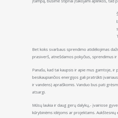
įtampą, būsime stipriai įtakojami aplinkos, tad 
Bet koks svarbaus sprendimo atidėliojimas dažnia
prasiverš, atnešdamos pokyčius, sprendimus ir k
Panašu, kad tai kaupsis ir apie mus gamtoje, ir
besikaupiančios energijos gali pratrūkti įvairiaus
ir vandens) apraiškomis. Vanduo bus pati grėsmin
atsargi.
Mūsų laukia ir daug gerų dalykų,- įvairiose gyv
kūrybinėms idėjoms ar projektams. Aukštesnių en