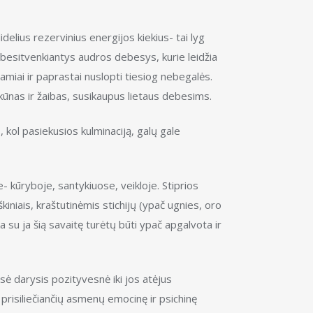
delius rezervinius energijos kiekius- tai lyg
 besitvenkiantys audros debesys, kurie leidžia
ramiai ir paprastai nuslopti tiesiog nebegalės.
kūnas ir žaibas, susikaupus lietaus debesims.
 kol pasiekusios kulminaciją, galų gale
 kūryboje, santykiuose, veikloje. Stiprios
kiniais, kraštutinėmis stichijų (ypač ugnies, oro
 su ja šią savaitę turėtų būti ypač apgalvota ir
sė darysis pozityvesnė iki jos atėjus
prisiliečiančių asmenų emocinę ir psichinę