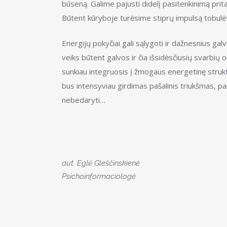
būseną. Galime pajusti didelį pasitenkinimą prita
Būtent kūryboje turėsime stiprų impulsą tobulėti,
Energijų pokyčiai gali sąlygoti ir dažnesnius gal
veiks būtent galvos ir čia išsidėsčiusių svarbi
sunkiau integruosis į žmogaus energetinę strukt
bus intensyviau girdimas pašalinis triukšmas, pan
nebedaryti…
aut. Eglė Gleščinskienė
Psichoinformaciologė