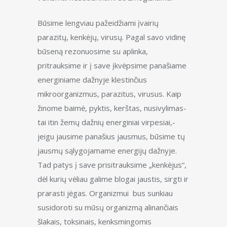
Būsime lengviau pažeidžiami įvairių
parazitų, kenkėjų, virusų. Pagal savo vidinę
būseną rezonuosime su aplinka,
pritrauksime ir į save įkvėpsime panašiame
energiniame dažnyje klestinčius
mikroorganizmus, parazitus, virusus. Kaip
žinome baimė, pyktis, kerštas, nusivylimas-
tai itin žemų dažnių energiniai virpesiai,-
jeigu jausime panašius jausmus, būsime tų
jausmų sąlygojamame energijų dažnyje.
Tad patys į save prisitrauksime „kenkėjus“,
dėl kurių vėliau galime blogai jaustis, sirgti ir
prarasti jėgas. Organizmui bus sunkiau
susidoroti su mūsų organizmą alinančiais
šlakais, toksinais, kenksmingomis