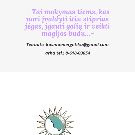
– Tai mokymas tiems, kas
nori įvaldyti itin stiprias
jėgas, įgauti galią ir veikti
magijos būdu…-
Teirautis kosmoenergetika@gmail.com
arba tel.: 8-618-03054