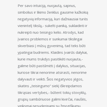
Per savo intuiciją, nuojautą, sapnus,
simbolius ir likimo ženklus gausime kažkokią
negatyvią informaciją, kuri dažniausiai turės
vienintelį tikslą,- sukelti paniką, suklaidinti ir
nukreipti nuo teisingo kelio. Atrodys, kad
įvairios problemos ir sunkumai tikslingai
skverbiasi į mūsų gyvenimą, tad teks būti
ypatingai budriems. Klaidins įvairūs dalykai,
kurie mums trukdys pasitikėti nuojauta,-
galime būti pastūmėti į dalykus, situacijas,
kuriose tikrai nenorime atsirasti, nenorime
dalyvauti ir veikti. Šios negatyvios jėgos,
skatins „teisingumo“ siekį iškreipdamos
tikrąsias vertybes,- būtent tokių stovyklų,
grupių sambūriuose galimi kivirčai, riaušės,
veiksmai nesuderinami su žmogiškumu.