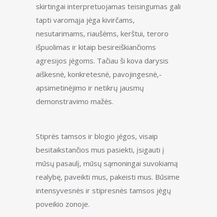
skirtingai interpretuojamas teisingumas gali
tapti varomąja jėga kivirčams,
nesutarimams, riaušėms, kerštui, teroro
išpuolimas ir kitaip besireiškiančioms
agresijos jėgoms. Tačiau ši kova darysis
aiškesnė, konkretesnė, pavojingesnė,-
apsimetinėjimo ir netikrų jausmų
demonstravimo mažės.
Stiprės tamsos ir blogio jėgos, visaip
besitaikstančios mus pasiekti, įsigauti į
mūsų pasaulį, mūsų sąmoningai suvokiamą
realybę, paveikti mus, pakeisti mus.
Būsime
intensyvesnės ir stipresnės tamsos jėgų
poveikio zonoje.